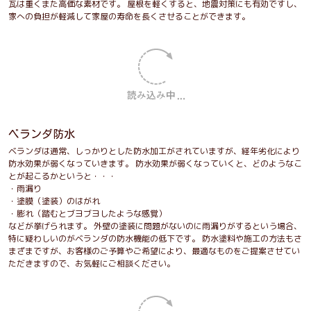
瓦は重くまた高価な素材です。 屋根を軽くすると、地震対策にも有効ですし、
家への負担が軽減して家屋の寿命を長くさせることができます。
ベランダ防水
ベランダは通常、しっかりとした防水加工がされていますが、経年劣化により
防水効果が弱くなっていきます。 防水効果が弱くなっていくと、どのようなこ
とが起こるかというと・・・
・雨漏り
・塗膜（塗装）のはがれ
・膨れ（踏むとブヨブヨしたような感覚）
などが挙げられます。 外壁の塗装に問題がないのに雨漏りがするという場合、
特に疑わしいのがベランダの防水機能の低下です。 防水塗料や施工の方法もさ
まざまですが、お客様のご予算やご希望により、最適なものをご提案させてい
ただきますので、お気軽にご相談ください。