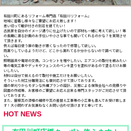
有田川町にあるリフォーム専門店「有田川リフォーム」
地域に密着し様々なご要望にお応え致します！
思い切って暖炉付きの別荘を建てたい！
古民家を自分のイメージ通りに仕上げたいので部材も一緒に考えて欲しい！等
の長期に渡る計画のお手伝いや小さな事でも聞いてくれるのかな？を実現させ
て頂きます。
例えば毎日使う扉の動きが悪くなったので修理して欲しい。
雨漏りしているようだけど、どこから漏れてるか分からないので調べて欲し
い。
照明器具や電球の交換。コンセントを増やしたい。エアコンの取付を頼みたい
等の電気工事やデッキやフェンスのペンキ塗りを塗料があるので塗るだけお願
いしたい。
材料は自分で揃えるので取付や施工だけをお願いしたい。
そういった材工分離発注にも御対応させて頂いております。
畑の草刈りからモダンな外構プランの設計、災害による保険会社への見積りや
図面の作成等、お客様のご要望にお応え出来る専門スタッフがご対応させて頂
いております。
また、屋根瓦の漆喰の補修や瓦の差替え工事等の小工事も喜んでお受け致しま
す！大小問わずお気兼ねなくお問い合わせ頂けますと幸いです。
HOT NEWS