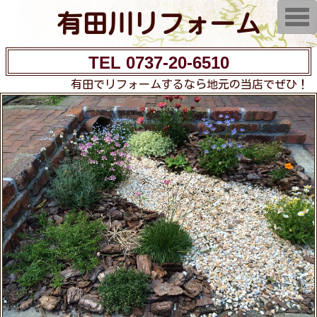
T
有田川リフォーム
o
g
g
l
TEL 0737-20-6510
e
n
有田でリフォームするなら地元の当店でぜひ！
a
v
i
g
a
t
i
o
n