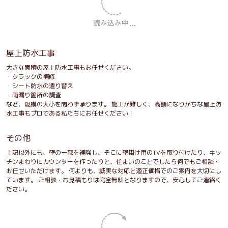
屋上防水工事
大きな面積の屋上防水工事もお任せください。
・クラックの補修
・シート防水の遣り替え
・雨漏り箇所の調査
など、規模の大小を問わず承ります。 施工が難しく、高額になりがちな屋上防
水工事もプロである私たちにお任せください！
その他
上記以外にも、壁の一部を補強し、そこに壁掛け用のTVを取り付けたり、キッ
チンまわりにカウンターを作ったりと、住まいのことでしたら何でもご相談・
お任せいただけます。 何よりも、誠実な対応と適正価格でのご案内を大切にし
ています。 ご相談・お見積もりは完全無料となりますので、安心してご連絡く
ださい。