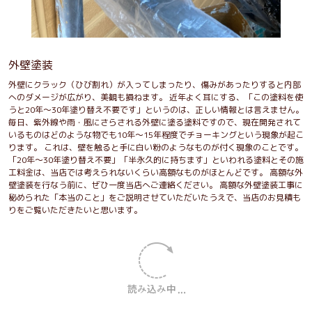
外壁塗装
外壁にクラック（ひび割れ）が入ってしまったり、傷みがあったりすると内部
へのダメージが広がり、美観も損ねます。 近年よく耳にする、「この塗料を使
うと20年～30年塗り替え不要です」というのは、正しい情報とは言えません。
毎日、紫外線や雨・風にさらされる外壁に塗る塗料ですので、現在開発されて
いるものはどのような物でも10年～15年程度でチョーキングという現象が起こ
ります。 これは、壁を触ると手に白い粉のようなものが付く現象のことです。
「20年～30年塗り替え不要」「半永久的に持ちます」といわれる塗料とその施
工料金は、当店では考えられないくらい高額なものがほとんどです。 高額な外
壁塗装を行なう前に、ぜひ一度当店へご連絡ください。 高額な外壁塗装工事に
秘められた「本当のこと」をご説明させていただいたうえで、当店のお見積も
りをご覧いただきたいと思います。