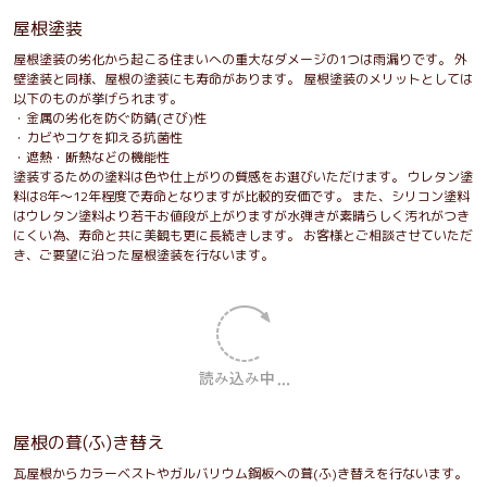
屋根塗装
屋根塗装の劣化から起こる住まいへの重大なダメージの1つは雨漏りです。 外
壁塗装と同様、屋根の塗装にも寿命があります。 屋根塗装のメリットとしては
以下のものが挙げられます。
・金属の劣化を防ぐ防錆(さび)性
・カビやコケを抑える抗菌性
・遮熱・断熱などの機能性
塗装するための塗料は色や仕上がりの質感をお選びいただけます。 ウレタン塗
料は8年～12年程度で寿命となりますが比較的安価です。 また、シリコン塗料
はウレタン塗料より若干お値段が上がりますが水弾きが素晴らしく汚れがつき
にくい為、寿命と共に美観も更に長続きします。 お客様とご相談させていただ
き、ご要望に沿った屋根塗装を行ないます。
屋根の葺(ふ)き替え
瓦屋根からカラーベストやガルバリウム鋼板への葺(ふ)き替えを行ないます。